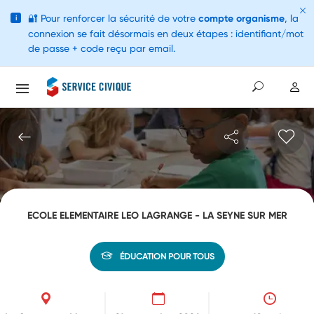
🔐
Pour renforcer la sécurité de votre
compte organisme
, la
i
connexion se fait désormais en deux étapes : identifiant/mot
de passe + code reçu par email.
ECOLE ELEMENTAIRE LEO LAGRANGE - LA SEYNE SUR MER
ÉDUCATION POUR TOUS