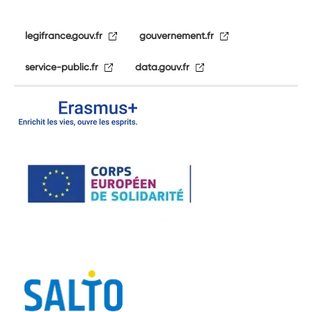
legifrance.gouv.fr
gouvernement.fr
service-public.fr
data.gouv.fr