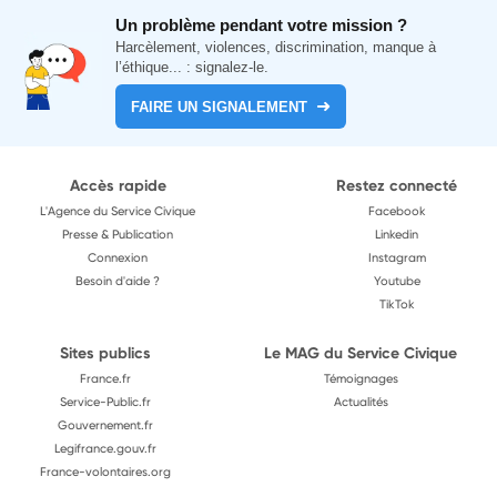
Un problème pendant votre mission ?
Harcèlement, violences, discrimination, manque à
l’éthique... : signalez-le.
FAIRE UN SIGNALEMENT
Accès rapide
Restez connecté
L'Agence du Service Civique
Facebook
Presse & Publication
Linkedin
Connexion
Instagram
Besoin d'aide ?
Youtube
TikTok
Sites publics
Le MAG du Service Civique
France.fr
Témoignages
Service-Public.fr
Actualités
Gouvernement.fr
Legifrance.gouv.fr
France-volontaires.org