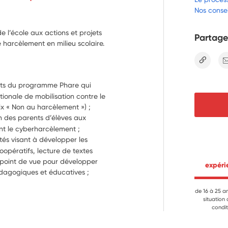
Nos consei
e l’école aux actions et projets
Partage
e harcèlement en milieu scolaire.
lien
orts du programme Phare qui 
ionale de mobilisation contre le 
ix « Non au harcèlement ») ;
n des parents d’élèves aux 
 le cyberharcèlement ;
tés visant à développer les 
opératifs, lecture de textes 
point de vue pour développer 
 expér
édagogiques et éducatives ;
de 16 à 25 a
situation
condit