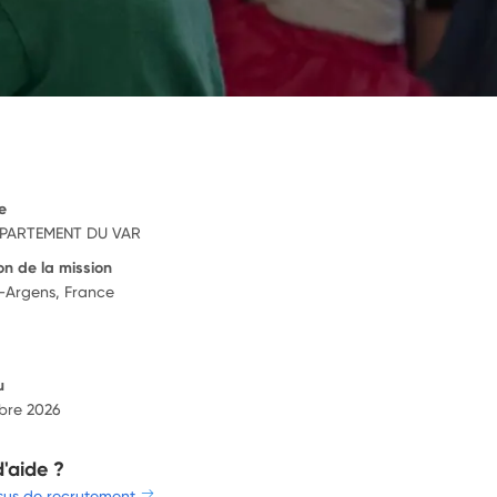
e
PARTEMENT DU VAR
on de la mission
-Argens, France
u
bre 2026
d'aide ?
sus de recrutement