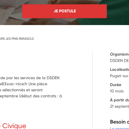
JE POSTULE
IRE LES PINS PARASOLS
Organism
DSDEN DE
Localisati
Puget-sur
ude par les services de la DSDEN
que83@ac-nice.fr Une pièce
Durée
 sélectionnés et seront
10 mois
septembre (début des contrats : à
À partir d
21 septem
Besoin 
e Civique
Le proces