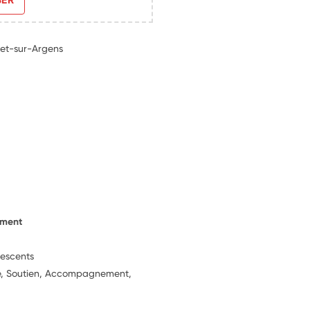
get-sur-Argens
ement
lescents
ie, Soutien, Accompagnement,