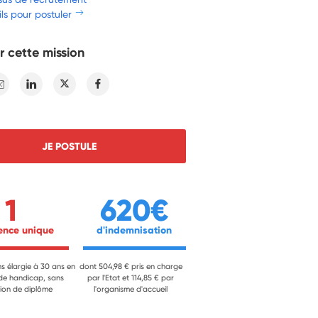
ls pour postuler
r cette mission
E-mail
Linkedin
Twitter
Facebook
JE POSTULE
1
620€
ience unique 
 d'indemnisation 
ns élargie à 30 ans en
dont 504,98 € pris en charge
 de handicap, sans
par l'Etat et 114,85 € par
ion de diplôme
l'organisme d'accueil