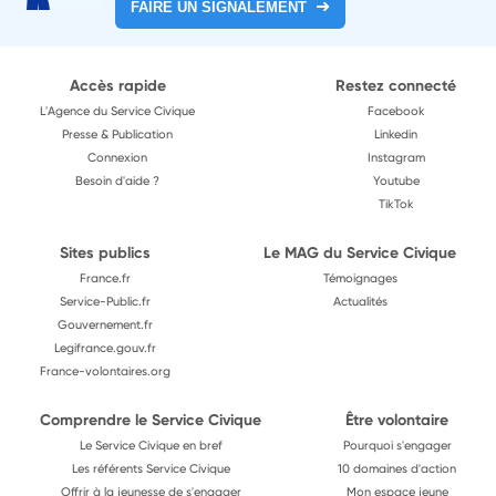
FAIRE UN SIGNALEMENT
Accès rapide
Restez connecté
L'Agence du Service Civique
Facebook
Presse & Publication
Linkedin
Connexion
Instagram
Besoin d'aide ?
Youtube
TikTok
Sites publics
Le MAG du Service Civique
France.fr
Témoignages
Service-Public.fr
Actualités
Gouvernement.fr
Legifrance.gouv.fr
France-volontaires.org
Comprendre le Service Civique
Être volontaire
Le Service Civique en bref
Pourquoi s'engager
Les référents Service Civique
10 domaines d'action
Offrir à la jeunesse de s'engager
Mon espace jeune