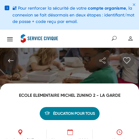
🔐
Pour renforcer la sécurité de votre
compte organisme
, la
i
connexion se fait désormais en deux étapes : identifiant/mot
de passe + code reçu par email.
ECOLE ELEMENTAIRE MICHEL ZUNINO 2 - LA GARDE
ÉDUCATION POUR TOUS