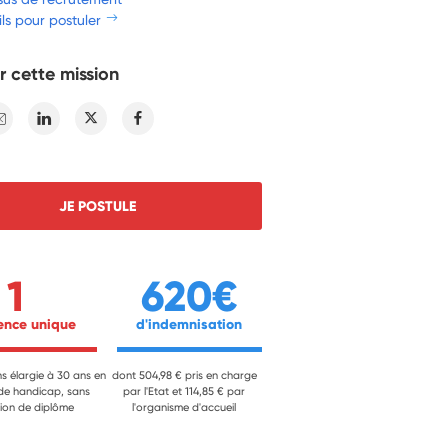
ls pour postuler
r cette mission
E-mail
Linkedin
Twitter
Facebook
JE POSTULE
1
620€
ience unique 
 d'indemnisation 
ns élargie à 30 ans en
dont 504,98 € pris en charge
 de handicap, sans
par l'Etat et 114,85 € par
ion de diplôme
l'organisme d'accueil