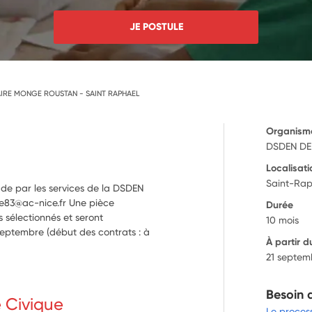
JE POSTULE
IRE MONGE ROUSTAN - SAINT RAPHAEL
Organism
DSDEN DE
Localisati
Saint-Rap
ude par les services de la DSDEN
que83@ac-nice.fr Une pièce
Durée
 sélectionnés et seront
10 mois
septembre (début des contrats : à
À partir d
21 septem
Besoin 
e Civique
Le proces