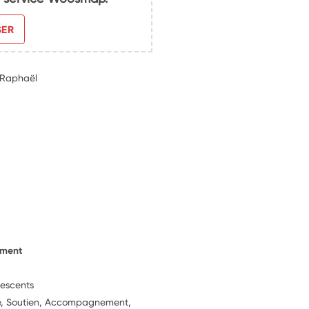
SER
-Raphaël
ement
lescents
ie, Soutien, Accompagnement,