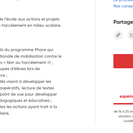
Nos consei
e l’école aux actions et projets
Partage
e harcèlement en milieu scolaire.
lien
orts du programme Phare qui 
ionale de mobilisation contre le 
ix « Non au harcèlement ») ;
es d’élèves lors de 
ce ;
tés visant à développer les 
opératifs, lecture de textes 
point de vue pour développer 
 expér
édagogiques et éducatives ;
es les actions ayant trait à la 
de 16 à 25 a
laire.
situation
condit