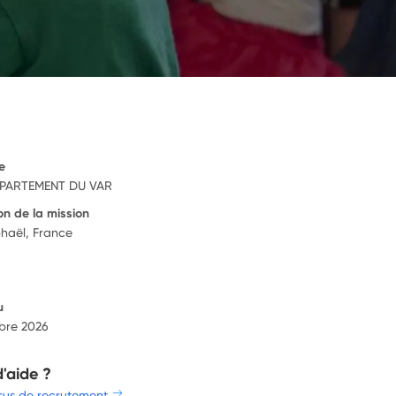
e
PARTEMENT DU VAR
on de la mission
haël, France
u
bre 2026
d'aide ?
sus de recrutement