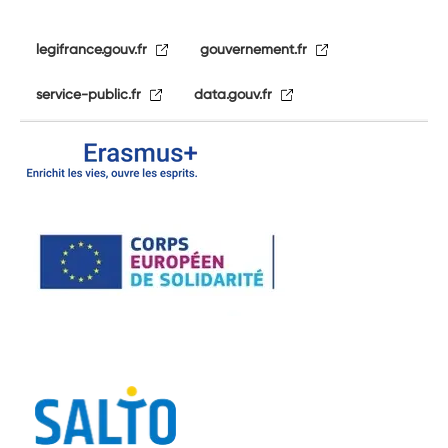
legifrance.gouv.fr
gouvernement.fr
service-public.fr
data.gouv.fr