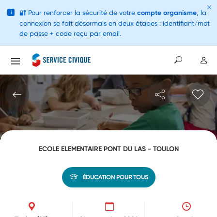
🔐
Pour renforcer la sécurité de votre
compte organisme
, la
i
connexion se fait désormais en deux étapes : identifiant/mot
de passe + code reçu par email.
ECOLE ELEMENTAIRE PONT DU LAS - TOULON
ÉDUCATION POUR TOUS