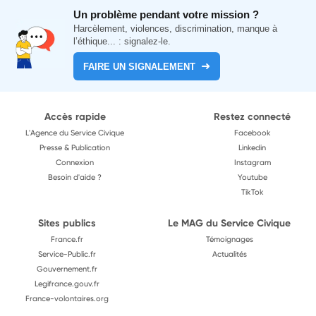
Un problème pendant votre mission ?
Harcèlement, violences, discrimination, manque à
l’éthique... : signalez-le.
FAIRE UN SIGNALEMENT
Accès rapide
Restez connecté
L'Agence du Service Civique
Facebook
Presse & Publication
Linkedin
Connexion
Instagram
Besoin d'aide ?
Youtube
TikTok
Sites publics
Le MAG du Service Civique
France.fr
Témoignages
Service-Public.fr
Actualités
Gouvernement.fr
Legifrance.gouv.fr
France-volontaires.org