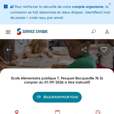
🔐
Pour renforcer la sécurité de votre
compte organisme
, la
i
connexion se fait désormais en deux étapes : identifiant/mot
de passe + code reçu par email.
Ecole élémentaire publique T. Pesquet Bacqueville 76 (à
compter du 01/09/2026 à titre indicatif)
ÉDUCATION POUR TOUS