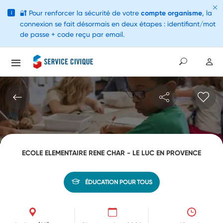
🔐
Pour renforcer la sécurité de votre
compte organisme
, la
i
connexion se fait désormais en deux étapes : identifiant/mot
de passe + code reçu par email.
ECOLE ELEMENTAIRE RENE CHAR - LE LUC EN PROVENCE
ÉDUCATION POUR TOUS