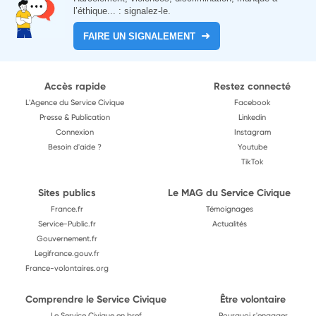
l’éthique... : signalez-le.
FAIRE UN SIGNALEMENT
Accès rapide
Restez connecté
L'Agence du Service Civique
Facebook
Presse & Publication
Linkedin
Connexion
Instagram
Besoin d'aide ?
Youtube
TikTok
Sites publics
Le MAG du Service Civique
France.fr
Témoignages
Service-Public.fr
Actualités
Gouvernement.fr
Legifrance.gouv.fr
France-volontaires.org
Comprendre le Service Civique
Être volontaire
Le Service Civique en bref
Pourquoi s'engager