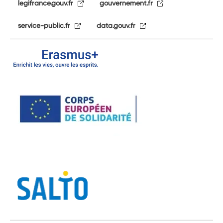
legifrance.gouv.fr
gouvernement.fr
service-public.fr
data.gouv.fr