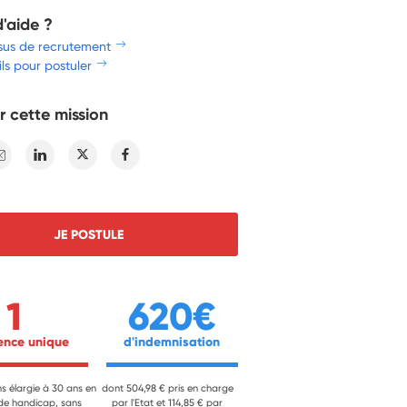
d'aide ?
sus de recrutement
ls pour postuler
r cette mission
E-mail
Linkedin
Twitter
Facebook
JE POSTULE
1
620€
ience unique 
 d'indemnisation 
ns élargie à 30 ans en
dont 504,98 € pris en charge
 de handicap, sans
par l'Etat et 114,85 € par