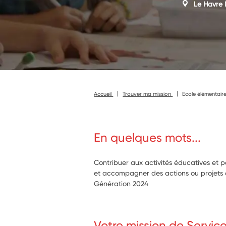
Le Havre
(
Accueil
Trouver ma mission
Ecole élémentair
En quelques mots...
Contribuer aux activités éducatives et 
et accompagner des actions ou projets art
Génération 2024
Votre mission de Servic