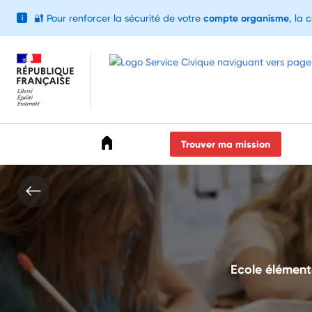
🔐
Pour renforcer la sécurité de votre
compte organisme
, la 
i
Accéder au menu
Accéder au contenu
Accéder au pied de page
Trouver ma mission
Ecole élément