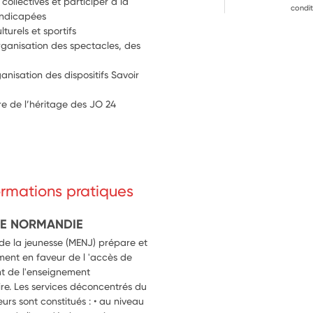
ollectives et participer à la 
condit
andicapées
lturels et sportifs
rganisation des spectacles, des 
isation des dispositifs Savoir 
re de l’héritage des JO 24
formations pratiques
DE NORMANDIE
 de la jeunesse (MENJ) prépare et
ment en faveur de l 'accès de
t de l'enseignement
re. Les services déconcentrés du
eurs sont constitués : • au niveau