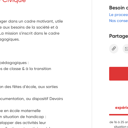
Besoin 
Le proces
Nos consei
ager dans un cadre motivant, utile
e aux besoins de la société et à
a mission s'inscrit dans le cadre
Partage
dagogiques.
lien
& pédagogiques :
 de classe & à la transition 
s
n des fêtes d'école, aux sorties 
cumentation, au dispositif Devoirs 
 expér
ue en école maternelle 
n situation de handicap : 
opper des activités leur 
de 16 à 25 a
situation