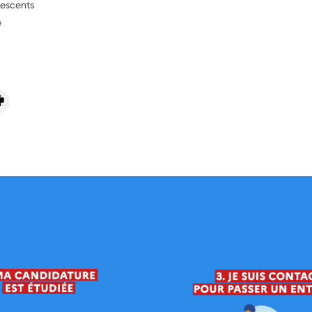
lescents
e