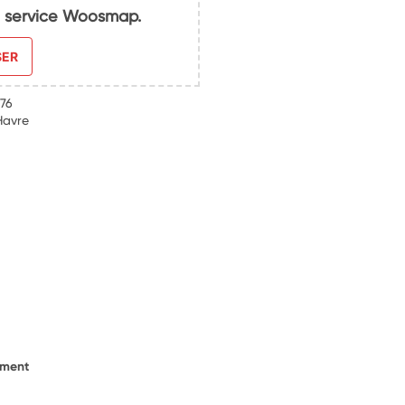
du service Woosmap.
SER
 76
Havre
ement