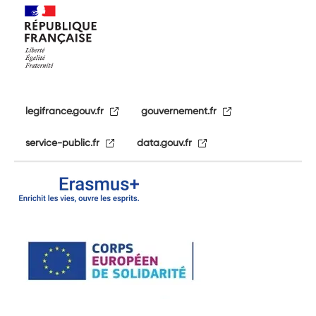
legifrance.gouv.fr
gouvernement.fr
service-public.fr
data.gouv.fr