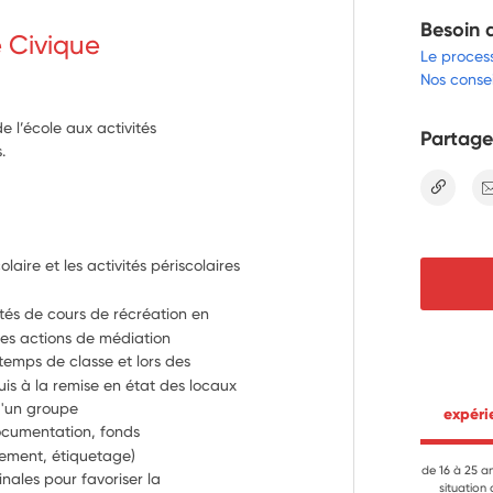
Besoin 
e Civique
Le proces
Nos consei
e l’école aux activités
Partage
.
lien
olaire et les activités périscolaires
tés de cours de récréation en 
des actions de médiation
temps de classe et lors des 
uis à la remise en état des locaux 
et du matériel; accompagner l'activité d'un groupe 
 expér
ocumentation, fonds 
sement, étiquetage)
de 16 à 25 a
nales pour favoriser la 
situation