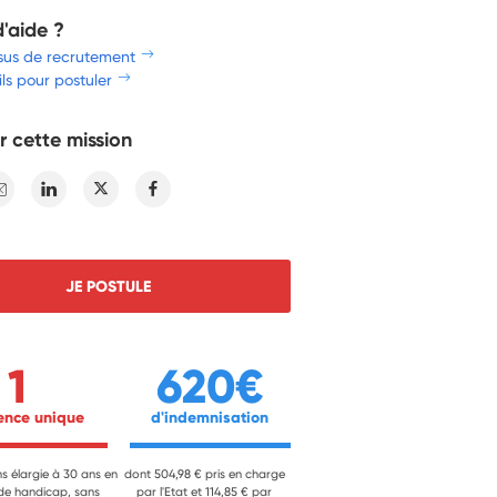
d'aide ?
sus de recrutement
ls pour postuler
r cette mission
E-mail
Linkedin
Twitter
Facebook
JE POSTULE
1
620€
ience unique 
 d'indemnisation 
ns élargie à 30 ans en
dont 504,98 € pris en charge
 de handicap, sans
par l'Etat et 114,85 € par