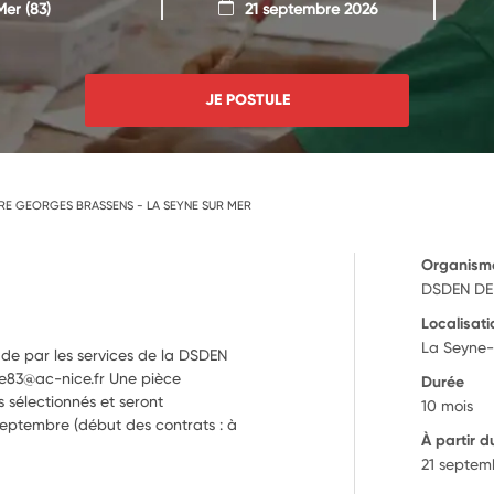
Mer
(83)
21 septembre 2026
JE POSTULE
RE GEORGES BRASSENS - LA SEYNE SUR MER
Organism
DSDEN DE
Localisati
La Seyne-
ude par les services de la DSDEN
que83@ac-nice.fr Une pièce
Durée
 sélectionnés et seront
10 mois
septembre (début des contrats : à
À partir d
21 septem