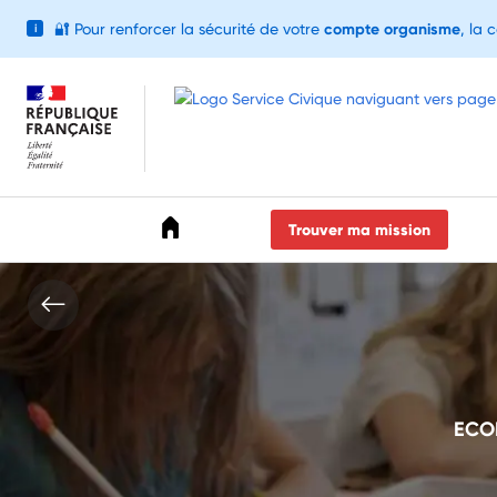
🔐
Pour renforcer la sécurité de votre
compte organisme
, la 
i
Accéder au menu
Accéder au contenu
Accéder au pied de page
Trouver ma mission
ECO