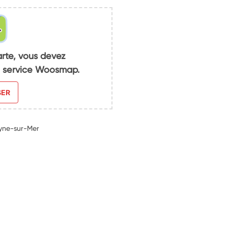
arte, vous devez
du service Woosmap.
SER
eyne-sur-Mer