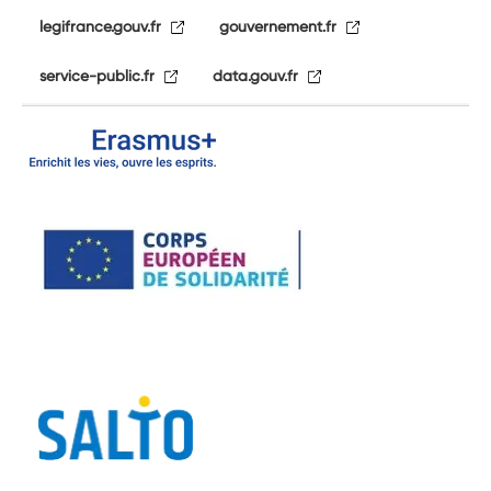
legifrance.gouv.fr
gouvernement.fr
service-public.fr
data.gouv.fr