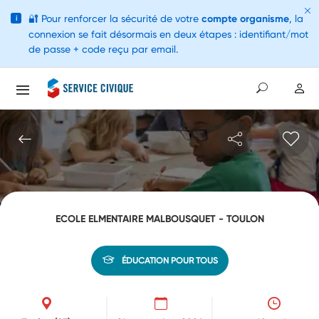
🔐
Pour renforcer la sécurité de votre
compte organisme
, la
i
connexion se fait désormais en deux étapes : identifiant/mot
de passe + code reçu par email.
ECOLE ELMENTAIRE MALBOUSQUET - TOULON
ÉDUCATION POUR TOUS