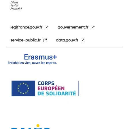
legifrance.gouv.fr
gouvernement.fr
service-public.fr
data.gouv.fr