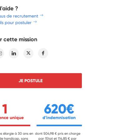
d'aide ?
sus de recrutement
ls pour postuler
r cette mission
E-mail
Linkedin
Twitter
Facebook
JE POSTULE
1
620€
ience unique 
 d'indemnisation 
ns élargie à 30 ans en
dont 504,98 € pris en charge
 de handicap, sans
par l'Etat et 114,85 € par