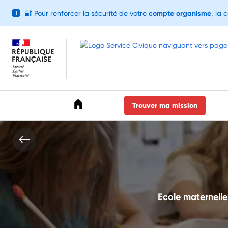
🔐
Pour renforcer la sécurité de votre
compte organisme
, la 
i
Accéder au menu
Accéder au contenu
Accéder au pied de page
Trouver ma mission
Ecole maternelle