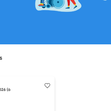
s
026 (à