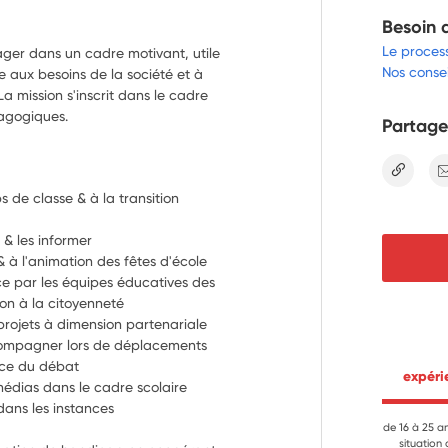
Besoin 
Le proces
ager dans un cadre motivant, utile
Nos consei
e aux besoins de la société et à
a mission s'inscrit dans le cadre
dagogiques.
Partage
lien
 de classe & à la transition 
Préparer les rencontres avec les parents & les informer 
& à l'animation des fêtes d'école
nce par les équipes éducatives des 
on à la citoyenneté
rojets à dimension partenariale
ccompagner lors de déplacements
cice du débat
 expér
édias dans le cadre scolaire
dans les instances
de 16 à 25 a
situation