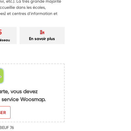
vi, etc.). La très grande majorité
ccueillie dans les écoles,
ées) et centres d'information et
5
En savoir plus
réseau
arte, vous devez
du service Woosmap.
SER
LBEUF 76