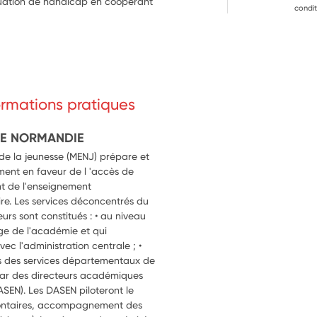
ituation de handicap en coopérant 
condit
formations pratiques
DE NORMANDIE
 de la jeunesse (MENJ) prépare et
ment en faveur de l 'accès de
t de l'enseignement
re. Les services déconcentrés du
eurs sont constitués : • au niveau
ège de l'académie et qui
vec l'administration centrale ; •
s des services départementaux de
 par des directeurs académiques
ASEN). Les DASEN piloteront le
volontaires, accompagnement des