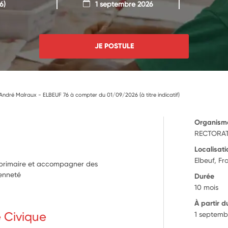
6)
1 septembre 2026
JE POSTULE
 André Malraux - ELBEUF 76 à compter du 01/09/2026 (à titre indicatif)
Organism
RECTORAT
Localisati
Elbeuf, Fr
e primaire et accompagner des
yenneté
Durée
10 mois
À partir d
e Civique
1 septemb