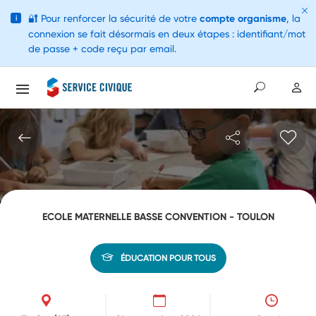
🔐
Pour renforcer la sécurité de votre
compte organisme
, la
i
connexion se fait désormais en deux étapes : identifiant/mot
de passe + code reçu par email.
ECOLE MATERNELLE BASSE CONVENTION - TOULON
ÉDUCATION POUR TOUS