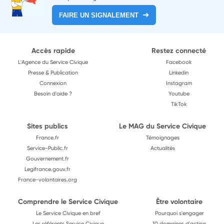
FAIRE UN SIGNALEMENT
Accès rapide
Restez connecté
L'Agence du Service Civique
Facebook
Presse & Publication
Linkedin
Connexion
Instagram
Besoin d'aide ?
Youtube
TikTok
Sites publics
Le MAG du Service Civique
France.fr
Témoignages
Service-Public.fr
Actualités
Gouvernement.fr
Legifrance.gouv.fr
France-volontaires.org
Comprendre le Service Civique
Être volontaire
Le Service Civique en bref
Pourquoi s'engager
Les référents Service Civique
10 domaines d'action