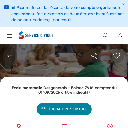
🔐
Pour renforcer la sécurité de votre
compte organisme
, la
i
connexion se fait désormais en deux étapes : identifiant/mot
de passe + code reçu par email.
Ecole maternelle Desgenetais - Bolbec 76 (à compter du
01/09/2026 à titre indicatif)
ÉDUCATION POUR TOUS