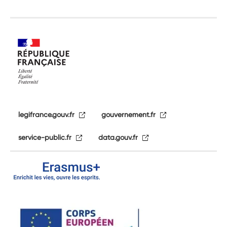
legifrance.gouv.fr
gouvernement.fr
service-public.fr
data.gouv.fr