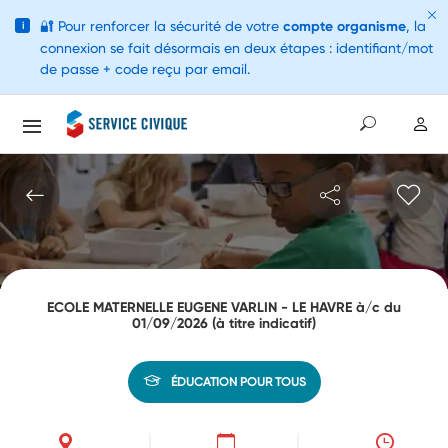
🔐
Pour renforcer la sécurité de votre
compte organisme
, la
i
connexion se fait désormais en deux étapes : identifiant/mot
de passe + code reçu par email.
ECOLE MATERNELLE EUGENE VARLIN - LE HAVRE à/c du
01/09/2026 (à titre indicatif)
ÉDUCATION POUR TOUS