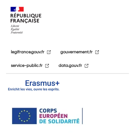
legifrance.gouv.fr
gouvernement.fr
service-public.fr
data.gouv.fr