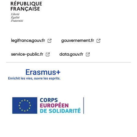
legifrance.gouv.fr
gouvernement.fr
service-public.fr
data.gouv.fr