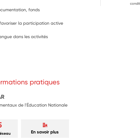
condit
ocumentation, fonds 
avoriser la participation active 
angue dans les activités 
formations pratiques
AR
mentaux de l'Éducation Nationale
5
En savoir plus
réseau