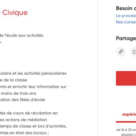
Besoin 
e Civique
Le proces
Nos consei
e l’école aux activités
Partage
.
lien
olaire et les activités périscolaires
ce de la classe
ts et enrichir leur information sur 
e moins de trois ans
mation des fêtes d'école
tés de cours de récréation en 
 expér
des actions de médiation
emps de classe et lors d'activités, 
de 16 à 25 a
mise en état des locaux ; 
situation