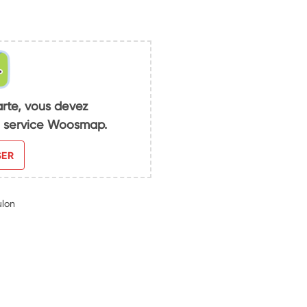
arte, vous devez
du service Woosmap.
SER
ulon