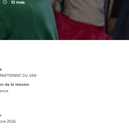
10 mois
e
PARTEMENT DU VAR
on de la mission
rance
u
bre 2026