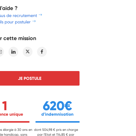
d'aide ?
sus de recrutement
ls pour postuler
r cette mission
E-mail
Linkedin
Twitter
Facebook
JE POSTULE
1
620€
ience unique 
 d'indemnisation 
ns élargie à 30 ans en
dont 504,98 € pris en charge
 de handicap, sans
par l'Etat et 114,85 € par