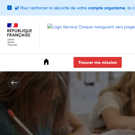
🔐
Pour renforcer la sécurité de votre
compte organisme
, la 
i
Accéder au menu
Accéder au contenu
Accéder au pied de page
Trouver ma mission