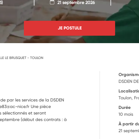
3)
21 septembre 2026
JE POSTULE
LE LE BRUSQUET - TOULON
Organism
DSDEN DE
Localisati
Toulon, F
ude par les services de la DSDEN
que83@ac-nice.fr Une pièce
Durée
 sélectionnés et seront
10 mois
septembre (début des contrats : à
À partir d
21 septem