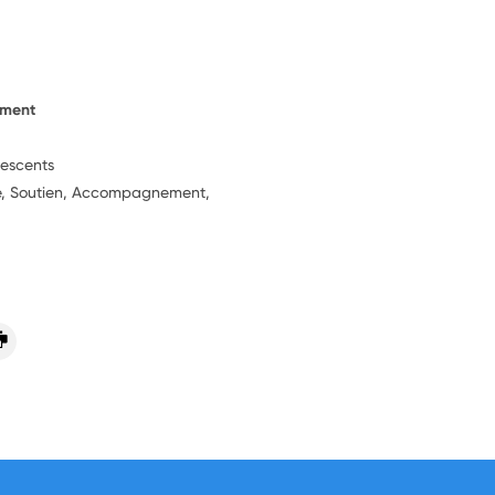
ement
lescents
ie, Soutien, Accompagnement,