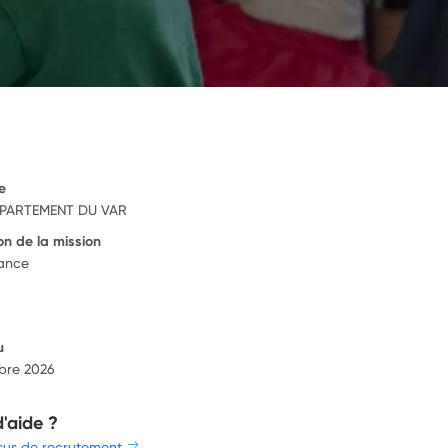
e
PARTEMENT DU VAR
on de la mission
rance
u
bre 2026
d'aide ?
sus de recrutement