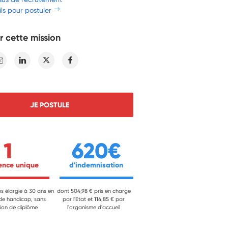
ls pour postuler
r cette mission
E-mail
Linkedin
Twitter
Facebook
JE POSTULE
1
620€
ience unique 
 d'indemnisation 
ns élargie à 30 ans en
dont 504,98 € pris en charge
 de handicap, sans
par l'Etat et 114,85 € par
ion de diplôme
l'organisme d'accueil