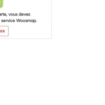
arte, vous devez
du service Woosmap.
SER