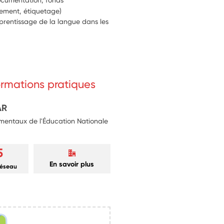
documentaire (entretien des livres, classement, étiquetage) 
prentissage de la langue dans les 
formations pratiques
AR
mentaux de l'Éducation Nationale
5
En savoir plus
réseau