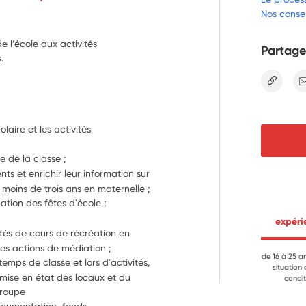
Nos consei
e l’école aux activités
Partage
.
lien
olaire et les activités 
e de la classe ;
ts et enrichir leur information sur 
de moins de trois ans en maternelle ;
contribuer à l'organisation et à l'animation des fêtes d'école ; 
 expér
tés de cours de récréation en 
es actions de médiation ;
de 16 à 25 a
emps de classe et lors d'activités, 
situation
mise en état des locaux et du 
condit
matériel ; accompagner l'activité d'un groupe 
ocumentation, fonds 