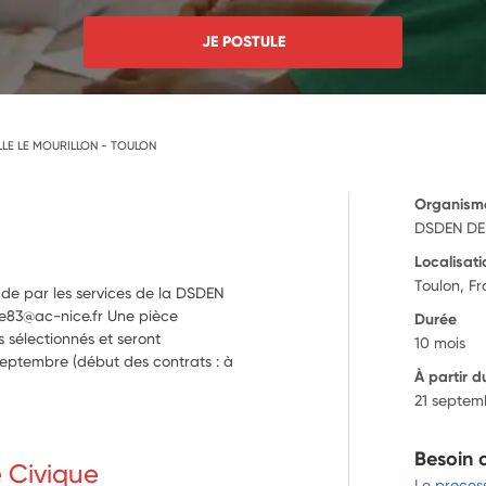
JE POSTULE
LE LE MOURILLON - TOULON
Organism
DSDEN DE
Localisati
Toulon, F
ude par les services de la DSDEN
que83@ac-nice.fr Une pièce
Durée
 sélectionnés et seront
10 mois
septembre (début des contrats : à
À partir d
21 septem
Besoin 
e Civique
Le proces