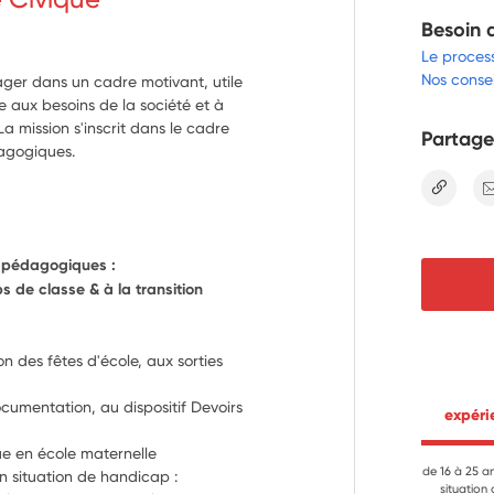
Besoin 
Le proces
Nos consei
ager dans un cadre motivant, utile
e aux besoins de la société et à
a mission s'inscrit dans le cadre
Partage
dagogiques.
lien
& pédagogiques :
s de classe & à la transition 
s
n des fêtes d'école, aux sorties 
cumentation, au dispositif Devoirs 
 expér
Contribuer à l’apprentissage de la langue en école maternelle 
de 16 à 25 a
n situation de handicap : 
situation