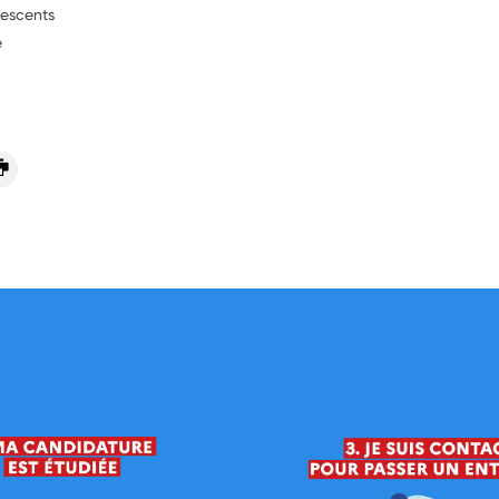
lescents
e