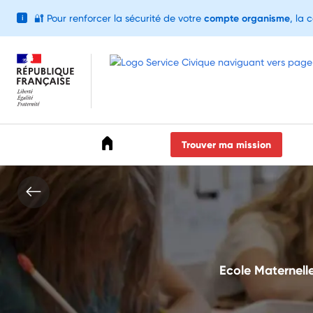
🔐
Pour renforcer la sécurité de votre
compte organisme
, la 
i
Accéder au menu
Accéder au contenu
Accéder au pied de page
Trouver ma mission
Ecole Maternelle