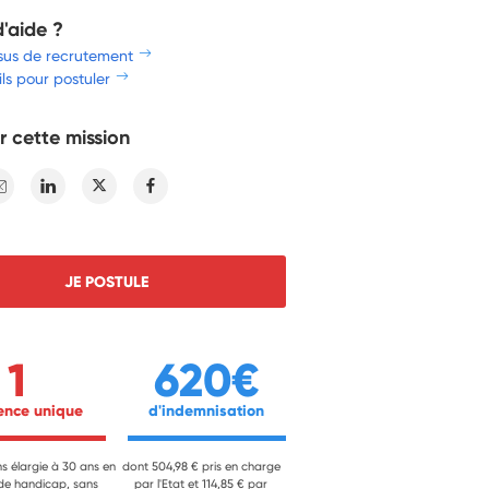
d'aide ?
sus de recrutement
ls pour postuler
r cette mission
E-mail
Linkedin
Twitter
Facebook
JE POSTULE
1
620€
ience unique 
 d'indemnisation 
ns élargie à 30 ans en
dont 504,98 € pris en charge
 de handicap, sans
par l'Etat et 114,85 € par