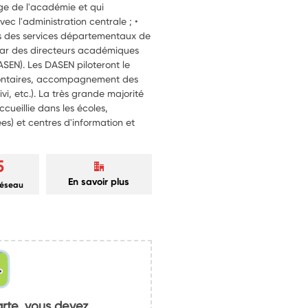
ège de l'académie et qui
vec l'administration centrale ; •
s des services départementaux de
 par des directeurs académiques
ASEN). Les DASEN piloteront le
volontaires, accompagnement des
vi, etc.). La très grande majorité
ccueillie dans les écoles,
ées) et centres d'information et
5
En savoir plus
réseau
arte, vous devez