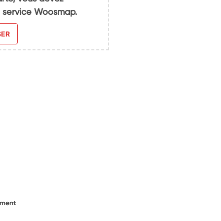
du service Woosmap.
SER
ement