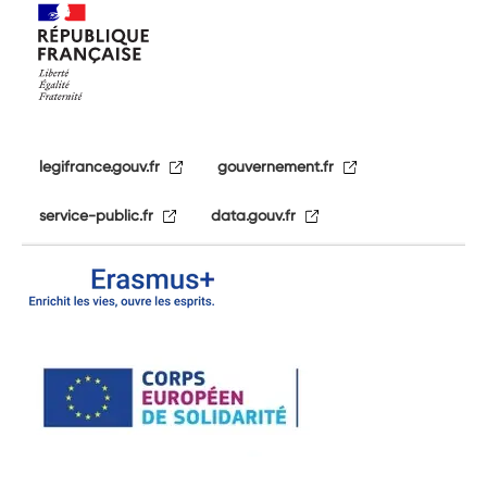
legifrance.gouv.fr
gouvernement.fr
service-public.fr
data.gouv.fr