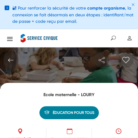
🔐
Pour renforcer la sécurité de votre
compte organisme
, la
i
connexion se fait désormais en deux étapes : identifiant/mot
de passe + code reçu par email.
Ecole maternelle - LOURY
ÉDUCATION POUR TOUS