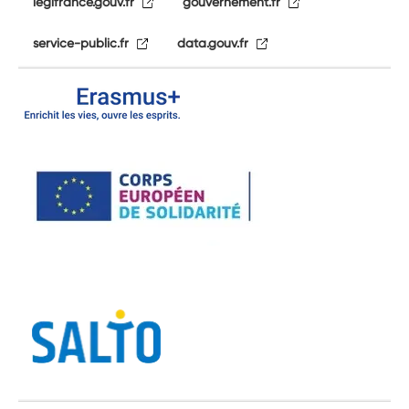
legifrance.gouv.fr
gouvernement.fr
service-public.fr
data.gouv.fr