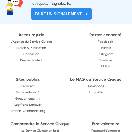
l’éthique... : signalez-le.
FAIRE UN SIGNALEMENT
Accès rapide
Restez connecté
L'Agence du Service Civique
Facebook
Presse & Publication
Linkedin
Connexion
Instagram
Besoin d'aide ?
Youtube
TikTok
Sites publics
Le MAG du Service Civique
France.fr
Témoignages
Service-Public.fr
Actualités
Gouvernement.fr
Legifrance.gouv.fr
France-volontaires.org
Comprendre le Service Civique
Être volontaire
Le Service Civique en bref
Pourquoi s'engager