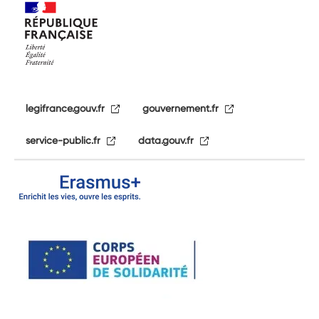
legifrance.gouv.fr
gouvernement.fr
service-public.fr
data.gouv.fr