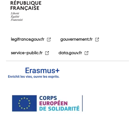
legifrance.gouv.fr
gouvernement.fr
service-public.fr
data.gouv.fr