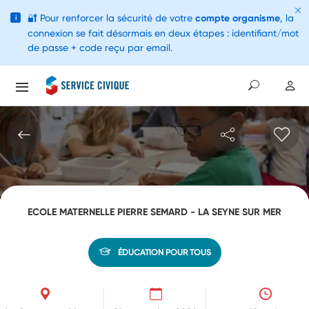
🔐
Pour renforcer la sécurité de votre
compte organisme
, la
i
connexion se fait désormais en deux étapes : identifiant/mot
de passe + code reçu par email.
ECOLE MATERNELLE PIERRE SEMARD - LA SEYNE SUR MER
ÉDUCATION POUR TOUS