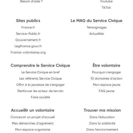
Besoin d'aide ?
Youtube
TikTok
Sites publics
Le MAG du Service Civique
France.fr
Témoignages
Service-Public.fr
Actualités
Gouvernement.fr
Legifrance.gouv.fr
France-volontaires.org
Comprendre le Service Civique
Être volontaire
Le Service Civique en bref
Pourquoi s'engager
Les référents Service Civique
10 domaines d'action
Offrir à la jeunesse de s'engager
Mon espace jeune
Renforcer les acteur de terrain
FAQ jeune
Faire société
Accueillir un volontaire
Trouver ma mission
Concevoir un projet d'accueil
Dans l'éducation
Mes démarches d'agrément
Dans la solidarité
Mon espace organisme
Dans l'environnement