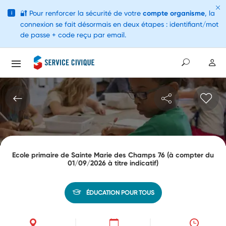
🔐
Pour renforcer la sécurité de votre
compte organisme
, la
i
connexion se fait désormais en deux étapes : identifiant/mot
de passe + code reçu par email.
Ecole primaire de Sainte Marie des Champs 76 (à compter du
01/09/2026 à titre indicatif)
ÉDUCATION POUR TOUS