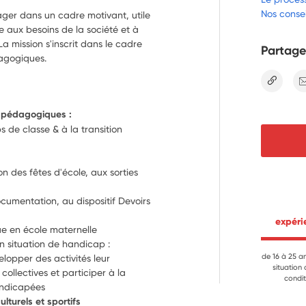
Nos consei
ager dans un cadre motivant, utile
e aux besoins de la société et à
a mission s'inscrit dans le cadre
Partage
dagogiques.
lien
& pédagogiques :
 de classe & à la transition 
s
n des fêtes d'école, aux sorties 
cumentation, au dispositif Devoirs 
 expér
Contribuer à l’apprentissage de la langue en école maternelle 
n situation de handicap : 
de 16 à 25 a
opper des activités leur 
situation
ollectives et participer à la 
condit
andicapées
ulturels et sportifs