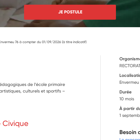
JE POSTULE
Envermeu 76 à compter du 01/09/2026 (à titre indicatif)
Organism
RECTORAT
Localisati
Envermeu 
pédagogiques de l’école primaire
istiques, culturels et sportifs –
Durée
10 mois
À partir d
1 septemb
e Civique
Besoin 
Le proces