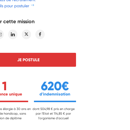
ls pour postuler
r cette mission
E-mail
Linkedin
Twitter
Facebook
JE POSTULE
1
620€
ience unique 
 d'indemnisation 
ns élargie à 30 ans en
dont 504,98 € pris en charge
 de handicap, sans
par l'Etat et 114,85 € par
ion de diplôme
l'organisme d'accueil