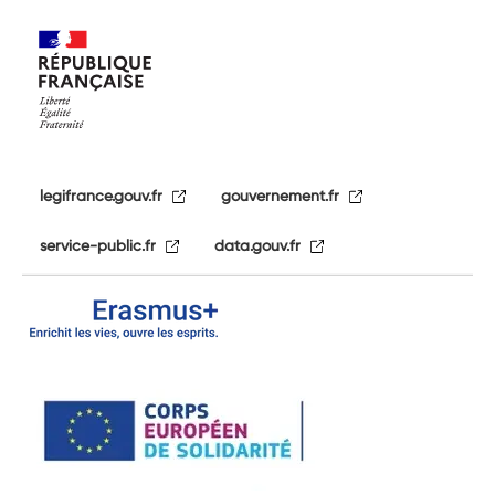
legifrance.gouv.fr
gouvernement.fr
service-public.fr
data.gouv.fr