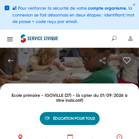
🔐
Pour renforcer la sécurité de votre
compte organisme
, la
i
connexion se fait désormais en deux étapes : identifiant/mot
de passe + code reçu par email.
Ecole primaire - IGOVILLE (27) - (à cpter du 01/09/2026 à
titre indicatif)
ÉDUCATION POUR TOUS