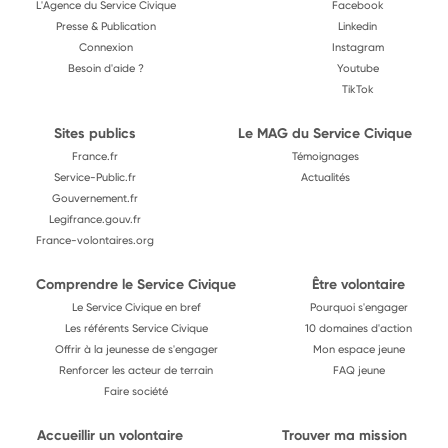
L'Agence du Service Civique
Facebook
Presse & Publication
Linkedin
Connexion
Instagram
Besoin d'aide ?
Youtube
TikTok
Sites publics
Le MAG du Service Civique
France.fr
Témoignages
Service-Public.fr
Actualités
Gouvernement.fr
Legifrance.gouv.fr
France-volontaires.org
Comprendre le Service Civique
Être volontaire
Le Service Civique en bref
Pourquoi s'engager
Les référents Service Civique
10 domaines d'action
Offrir à la jeunesse de s'engager
Mon espace jeune
Renforcer les acteur de terrain
FAQ jeune
Faire société
Accueillir un volontaire
Trouver ma mission