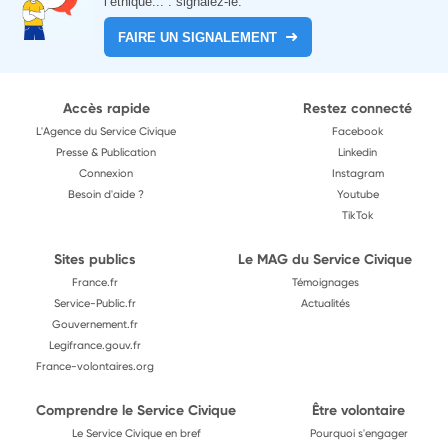
l’éthique... : signalez-le.
FAIRE UN SIGNALEMENT
Accès rapide
Restez connecté
L'Agence du Service Civique
Facebook
Presse & Publication
Linkedin
Connexion
Instagram
Besoin d'aide ?
Youtube
TikTok
Sites publics
Le MAG du Service Civique
France.fr
Témoignages
Service-Public.fr
Actualités
Gouvernement.fr
Legifrance.gouv.fr
France-volontaires.org
Comprendre le Service Civique
Être volontaire
Le Service Civique en bref
Pourquoi s'engager