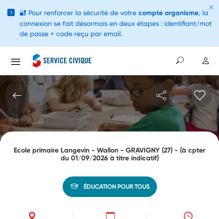
🔐
Pour renforcer la sécurité de votre
compte organisme
, la
i
connexion se fait désormais en deux étapes : identifiant/mot
de passe + code reçu par email.
Ecole primaire Langevin - Wallon - GRAVIGNY (27) - (à cpter
du 01/09/2026 à titre indicatif)
ÉDUCATION POUR TOUS