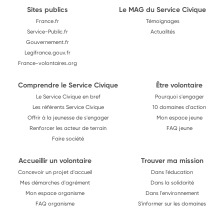
Sites publics
Le MAG du Service Civique
France.fr
Témoignages
Service-Public.fr
Actualités
Gouvernement.fr
Legifrance.gouv.fr
France-volontaires.org
Comprendre le Service Civique
Être volontaire
Le Service Civique en bref
Pourquoi s'engager
Les référents Service Civique
10 domaines d'action
Offrir à la jeunesse de s'engager
Mon espace jeune
Renforcer les acteur de terrain
FAQ jeune
Faire société
Accueillir un volontaire
Trouver ma mission
Concevoir un projet d'accueil
Dans l'éducation
Mes démarches d'agrément
Dans la solidarité
Mon espace organisme
Dans l'environnement
FAQ organisme
S'informer sur les domaines