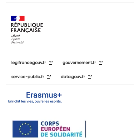
legifrance.gouv.fr
gouvernement.fr
service-public.fr
data.gouv.fr