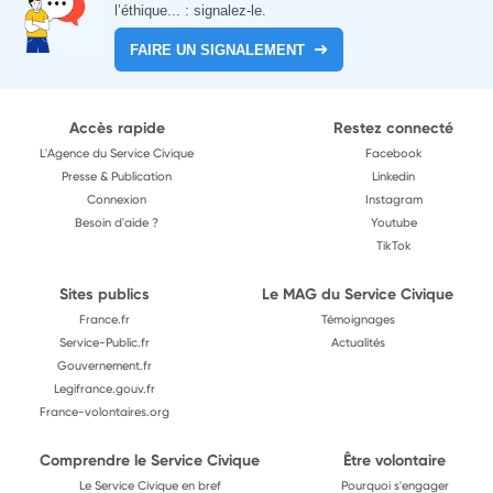
l’éthique... : signalez-le.
FAIRE UN SIGNALEMENT
Accès rapide
Restez connecté
L'Agence du Service Civique
Facebook
Presse & Publication
Linkedin
Connexion
Instagram
Besoin d'aide ?
Youtube
TikTok
Sites publics
Le MAG du Service Civique
France.fr
Témoignages
Service-Public.fr
Actualités
Gouvernement.fr
Legifrance.gouv.fr
France-volontaires.org
Comprendre le Service Civique
Être volontaire
Le Service Civique en bref
Pourquoi s'engager