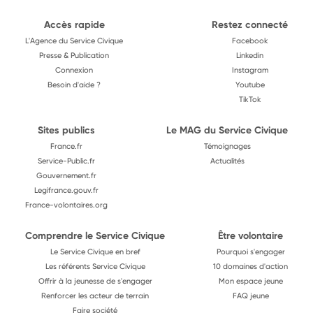
Accès rapide
Restez connecté
L'Agence du Service Civique
Facebook
Presse & Publication
Linkedin
Connexion
Instagram
Besoin d'aide ?
Youtube
TikTok
Sites publics
Le MAG du Service Civique
France.fr
Témoignages
Service-Public.fr
Actualités
Gouvernement.fr
Legifrance.gouv.fr
France-volontaires.org
Comprendre le Service Civique
Être volontaire
Le Service Civique en bref
Pourquoi s'engager
Les référents Service Civique
10 domaines d'action
Offrir à la jeunesse de s'engager
Mon espace jeune
Renforcer les acteur de terrain
FAQ jeune
Faire société