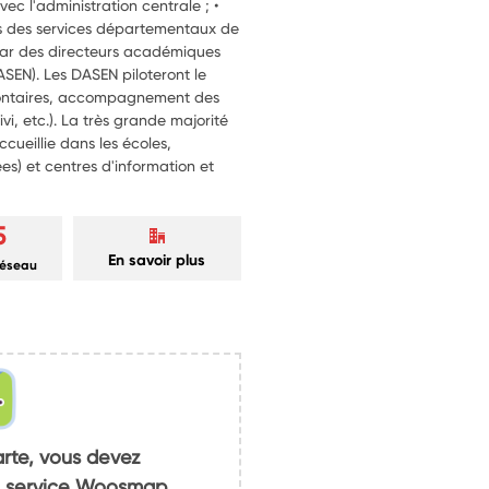
vec l'administration centrale ; •
s des services départementaux de
 par des directeurs académiques
ASEN). Les DASEN piloteront le
volontaires, accompagnement des
vi, etc.). La très grande majorité
ccueillie dans les écoles,
ées) et centres d'information et
5
En savoir plus
réseau
arte, vous devez
du service Woosmap.