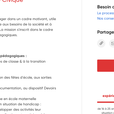
Besoin 
Le proces
Nos consei
ager dans un cadre motivant, utile
e aux besoins de la société et à
a mission s'inscrit dans le cadre
Partage
dagogiques.
lien
& pédagogiques :
 de classe & à la transition 
s
n des fêtes d'école, aux sorties 
cumentation, au dispositif Devoirs 
 expér
Contribuer à l’apprentissage de la langue en école maternelle 
n situation de handicap : 
de 16 à 25 a
opper des activités leur 
situation