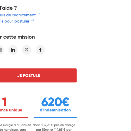
d'aide ?
sus de recrutement
ls pour postuler
r cette mission
E-mail
Linkedin
Twitter
Facebook
JE POSTULE
1
620€
ience unique 
 d'indemnisation 
ns élargie à 30 ans en
dont 504,98 € pris en charge
 de handicap, sans
par l'Etat et 114,85 € par