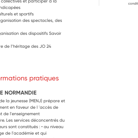
ollectives et participer à la 
condit
andicapées
lturels et sportifs
rganisation des spectacles, des 
isation des dispositifs Savoir 
re de l’héritage des JO 24
formations pratiques
DE NORMANDIE
 de la jeunesse (MENJ) prépare et
ment en faveur de l 'accès de
t de l'enseignement
re. Les services déconcentrés du
eurs sont constitués : • au niveau
ège de l'académie et qui