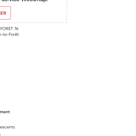
SER
 FORET 76
-la-Forêt
ement
lescents
e