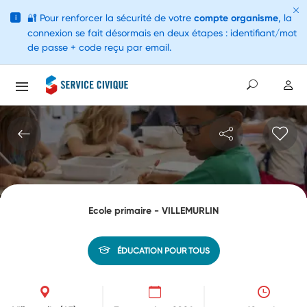
🔐
Pour renforcer la sécurité de votre
compte organisme
, la
i
connexion se fait désormais en deux étapes : identifiant/mot
de passe + code reçu par email.
Ecole primaire - VILLEMURLIN
ÉDUCATION POUR TOUS