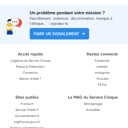
Un problème pendant votre mission ?
Harcèlement, violences, discrimination, manque à
l’éthique... : signalez-le.
FAIRE UN SIGNALEMENT
Accès rapide
Restez connecté
L'Agence du Service Civique
Facebook
Presse & Publication
Linkedin
Connexion
Instagram
Besoin d'aide ?
Youtube
TikTok
Sites publics
Le MAG du Service Civique
France.fr
Témoignages
Service-Public.fr
Actualités
Gouvernement.fr
Legifrance.gouv.fr
France-volontaires.org