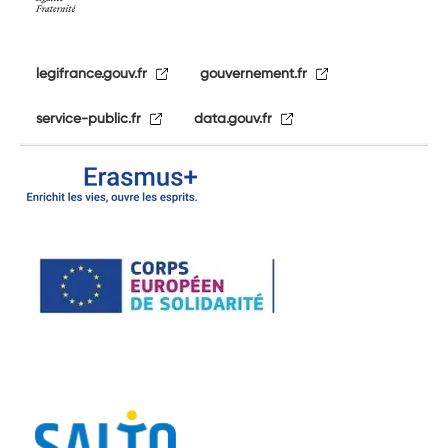
legifrance.gouv.fr
gouvernement.fr
service-public.fr
data.gouv.fr