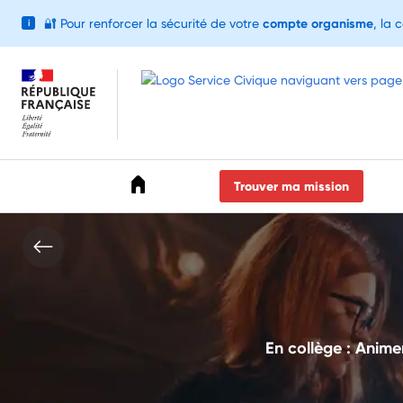
🔐
Pour renforcer la sécurité de votre
compte organisme
, la 
i
Accéder au menu
Accéder au contenu
Accéder au pied de page
Trouver ma mission
En collège : Animer