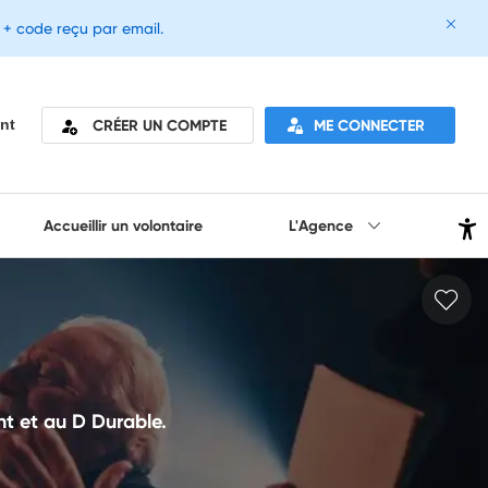
e + code reçu par email.
CRÉER UN COMPTE
ME CONNECTER
nt
Accueillir un volontaire
L'Agence
ent et au D Durable.