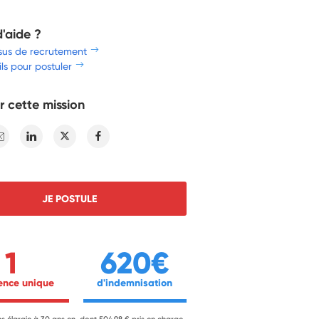
d'aide ?
sus de recrutement
ls pour postuler
r cette mission
E-mail
Linkedin
Twitter
Facebook
JE POSTULE
1
620€
ience unique 
 d'indemnisation 