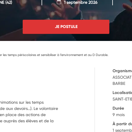
NE
(42)
1 septembre 2026
JE POSTULE
er les temps périscolaires et sensibiliser à l’environnement et au D Durable.
Organism
ASSOCIATI
BARBE
Localisati
SAINT-ETI
nimations sur les temps
Durée
de aux devoirs...). Le volontaire
en place des actions de
9 mois
e auprès des élèves et de la
À partir d
1 septemb