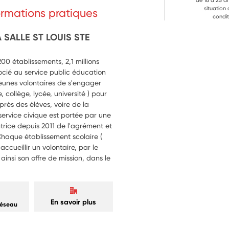
de 16 à 25 a
situation
formations pratiques
condit
 SALLE ST LOUIS STE
0 établissements, 2,1 millions
ocié au service public éducation
 jeunes volontaires de s'engager
 collège, lycée, université ) pour
près des élèves, voire de la
rvice civique est portée par une
ntrice depuis 2011 de l'agrément et
Chaque établissement scolaire (
ccueillir un volontaire, par le
insi son offre de mission, dans le
En savoir plus
réseau