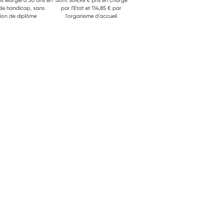
ns élargie à 30 ans en
dont 504,98 € pris en charge
 de handicap, sans
par l'Etat et 114,85 € par
ion de diplôme
l'organisme d'accueil