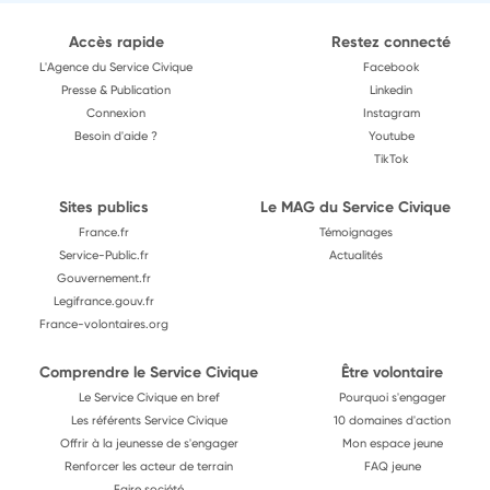
Accès rapide
Restez connecté
L'Agence du Service Civique
Facebook
Presse & Publication
Linkedin
Connexion
Instagram
Besoin d'aide ?
Youtube
TikTok
Sites publics
Le MAG du Service Civique
France.fr
Témoignages
Service-Public.fr
Actualités
Gouvernement.fr
Legifrance.gouv.fr
France-volontaires.org
Comprendre le Service Civique
Être volontaire
Le Service Civique en bref
Pourquoi s'engager
Les référents Service Civique
10 domaines d'action
Offrir à la jeunesse de s'engager
Mon espace jeune
Renforcer les acteur de terrain
FAQ jeune
Faire société