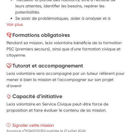
leurs attentes,
 identifier les besoins, repérer les 
potentialités.
Se saisir de problématiques, aider à analyser et à 
Voir plus
élaborer des propositions avec et pour les habitants pour 
y remédier.
Formations obligatoires
Participer à la promotion du Fonds de Participation des 
Pendant sa mission, le.la volontaire bénéficie de la formation
Habitants afin de 
favoriser l’impulsion de projets : via 
PSC (premiers secours), ainsi que d'une formation civique et
notamment la participation à des actions hors les murs, 
citoyenne.
la création de visuels de communication…
Participer à la création d’outils facilitant la mobilisation 
Tutorat et accompagnement
et la participation des habitants. 
Le.la volontaire sera accompagné par un tuteur référent pour
mener à bien la mission et l'accompagner sur son projet
d'avenir
Capacité d’initiative
Le.la volontaire en Service Civique peut-être force de
proposition et faire évoluer le contenu de sa mission.
Signaler cette mission
Annonce n°M260010352 publiée le
21 juillet 2026