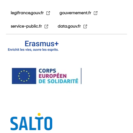
legifrance.gouv.fr
gouvernement.fr
service-public.fr
data.gouv.fr