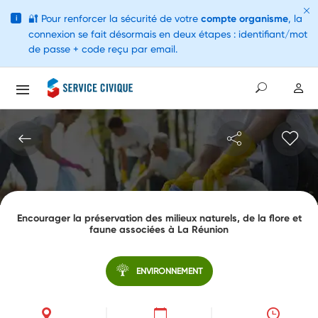
🔐
Pour renforcer la sécurité de votre
compte organisme
, la
i
connexion se fait désormais en deux étapes : identifiant/mot
de passe + code reçu par email.
Encourager la préservation des milieux naturels, de la flore et
faune associées à La Réunion
ENVIRONNEMENT