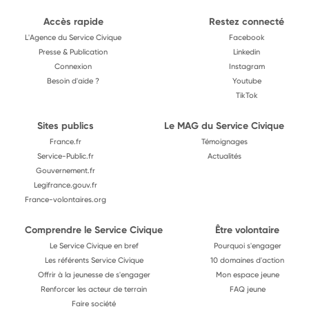
Accès rapide
Restez connecté
L'Agence du Service Civique
Facebook
Presse & Publication
Linkedin
Connexion
Instagram
Besoin d'aide ?
Youtube
TikTok
Sites publics
Le MAG du Service Civique
France.fr
Témoignages
Service-Public.fr
Actualités
Gouvernement.fr
Legifrance.gouv.fr
France-volontaires.org
Comprendre le Service Civique
Être volontaire
Le Service Civique en bref
Pourquoi s'engager
Les référents Service Civique
10 domaines d'action
Offrir à la jeunesse de s'engager
Mon espace jeune
Renforcer les acteur de terrain
FAQ jeune
Faire société