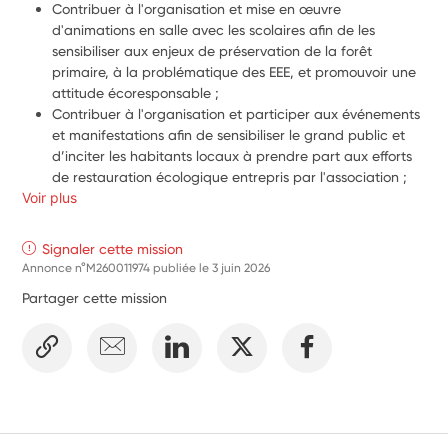
Contribuer à l'organisation et mise en œuvre 
d'animations en salle avec les scolaires afin de les 
sensibiliser aux enjeux de préservation de la forêt 
primaire, à la problématique des EEE, et promouvoir une 
attitude écoresponsable ; 
Contribuer à l'organisation et participer aux événements 
et manifestations afin de sensibiliser le grand public et 
d’inciter les habitants locaux à prendre part aux efforts 
de restauration écologique entrepris par l'association ; 
Voir plus
Contribuer à l'animation sur le terrain des chantiers 
participatifs de lutte contre les EEE, favoriser la remontée 
des signalements de terrain, sensibiliser le public et veiller 
Signaler cette mission
à sa vigilance lors d’opérations de lutte contre les EEE 
Annonce n°M260011974 publiée le
3 juin 2026
émergentes (perruches exotiques, Arbre-pieuvre, etc.) ;
Partager cette mission
Contribuer à mieux faire connaître l’association en 
participant à l’alimentation de la page Facebook et au 
développement de nouveaux outils de communication.