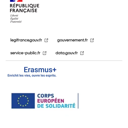
legifrance.gouv.fr
gouvernement.fr
service-public.fr
data.gouv.fr