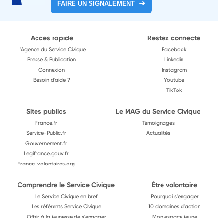
FAIRE UN SIGNALEMENT
Accès rapide
Restez connecté
L'Agence du Service Civique
Facebook
Presse & Publication
Linkedin
Connexion
Instagram
Besoin d'aide ?
Youtube
TikTok
Sites publics
Le MAG du Service Civique
France.fr
Témoignages
Service-Public.fr
Actualités
Gouvernement.fr
Legifrance.gouv.fr
France-volontaires.org
Comprendre le Service Civique
Être volontaire
Le Service Civique en bref
Pourquoi s'engager
Les référents Service Civique
10 domaines d'action
Offrir à la jeunesse de s'engager
Mon espace jeune