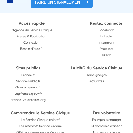
FAIRE UN SIGNALEMENT
Accès rapide
Restez connecté
L'Agence du Service Civique
Facebook
Presse & Publication
Linkedin
Connexion
Instagram
Besoin d'aide ?
Youtube
TikTok
Sites publics
Le MAG du Service Civique
France.fr
Témoignages
Service-Public.fr
Actualités
Gouvernement.fr
Legifrance.gouv.fr
France-volontaires.org
Comprendre le Service Civique
Être volontaire
Le Service Civique en bref
Pourquoi s'engager
Les référents Service Civique
10 domaines d'action
Offrir à la jeunesse de s'engager
Mon espace jeune