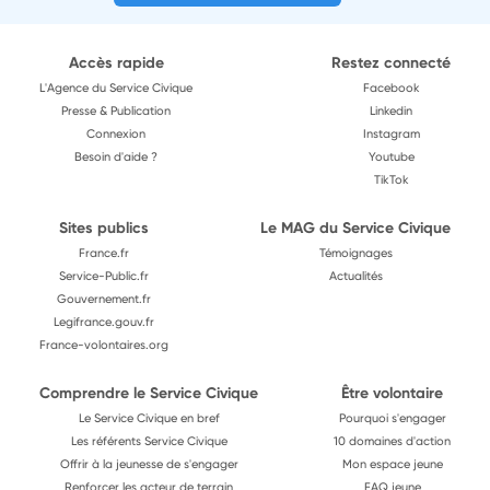
Accès rapide
Restez connecté
L'Agence du Service Civique
Facebook
Presse & Publication
Linkedin
Connexion
Instagram
Besoin d'aide ?
Youtube
TikTok
Sites publics
Le MAG du Service Civique
France.fr
Témoignages
Service-Public.fr
Actualités
Gouvernement.fr
Legifrance.gouv.fr
France-volontaires.org
Comprendre le Service Civique
Être volontaire
Le Service Civique en bref
Pourquoi s'engager
Les référents Service Civique
10 domaines d'action
Offrir à la jeunesse de s'engager
Mon espace jeune
Renforcer les acteur de terrain
FAQ jeune