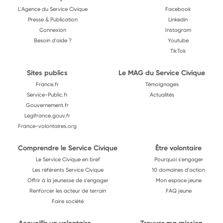
L'Agence du Service Civique
Facebook
Presse & Publication
Linkedin
Connexion
Instagram
Besoin d'aide ?
Youtube
TikTok
Sites publics
Le MAG du Service Civique
France.fr
Témoignages
Service-Public.fr
Actualités
Gouvernement.fr
Legifrance.gouv.fr
France-volontaires.org
Comprendre le Service Civique
Être volontaire
Le Service Civique en bref
Pourquoi s'engager
Les référents Service Civique
10 domaines d'action
Offrir à la jeunesse de s'engager
Mon espace jeune
Renforcer les acteur de terrain
FAQ jeune
Faire société