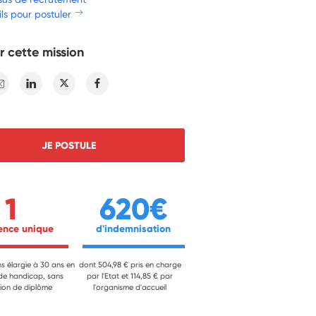
ls pour postuler
r cette mission
E-mail
Linkedin
Twitter
Facebook
JE POSTULE
1
620€
ience unique 
 d'indemnisation 
ns élargie à 30 ans en
dont 504,98 € pris en charge
 de handicap, sans
par l'Etat et 114,85 € par
ion de diplôme
l'organisme d'accueil