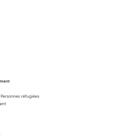
ement
, Personnes réfugiées
ent