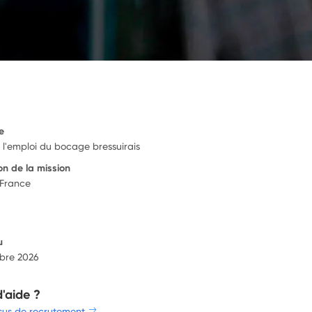
e
 l'emploi du bocage bressuirais
on de la mission
 France
u
bre 2026
d'aide ?
sus de recrutement