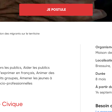
JE POSTULE
tion des migrants sur le territoire
Organism
Maison de
Localisati
Bressuire,
ers les publics, Aider les publics
’exprimer en français, Animer des
Durée
its groupes, Amener les jeunes à
8 mois
cio-professionnelles
À partir d
14 septem
e Civique
Besoin 
Le proces