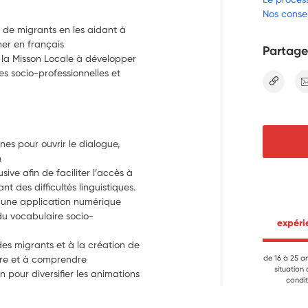
Nos consei
le de migrants en les aidant à
mer en français
Partage
 la Misson Locale à développer
s socio-professionnelles et
lien
unes pour ouvrir le dialogue, 
n
sive afin de faciliter l’accès à 
t des difficultés linguistiques.
une application numérique 
du vocabulaire socio-
 expér
 des migrants et à la création de 
ire et à comprendre
de 16 à 25 a
situation
n pour diversifier les animations 
condit