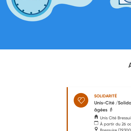
SOLIDARITÉ
Unis-Cité /Solida
âgées 👵
Unis Cité Bressui
À partir du 26 
Bressuire
(79300