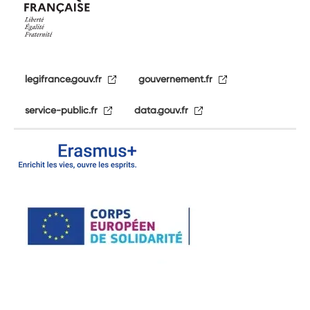
legifrance.gouv.fr
gouvernement.fr
service-public.fr
data.gouv.fr