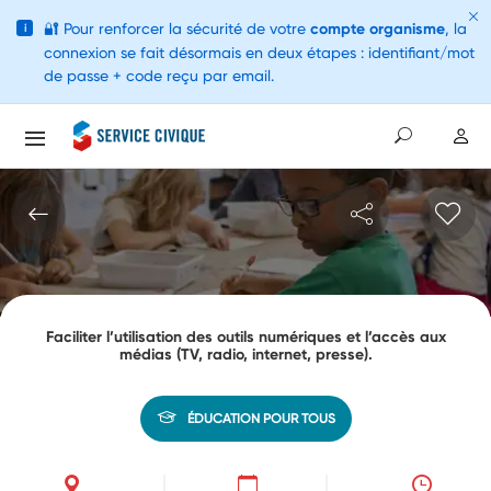
🔐
Pour renforcer la sécurité de votre
compte organisme
, la
i
connexion se fait désormais en deux étapes : identifiant/mot
de passe + code reçu par email.
Faciliter l’utilisation des outils numériques et l’accès aux
médias (TV, radio, internet, presse).
ÉDUCATION POUR TOUS