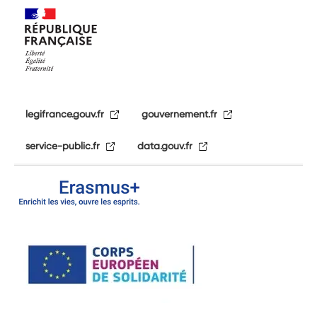
legifrance.gouv.fr
gouvernement.fr
service-public.fr
data.gouv.fr