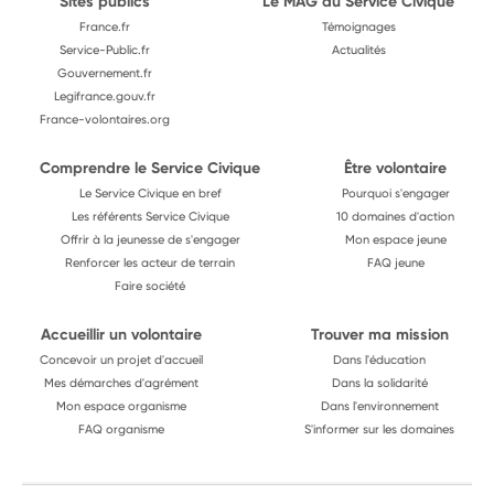
Sites publics
Le MAG du Service Civique
France.fr
Témoignages
Service-Public.fr
Actualités
Gouvernement.fr
Legifrance.gouv.fr
France-volontaires.org
Comprendre le Service Civique
Être volontaire
Le Service Civique en bref
Pourquoi s'engager
Les référents Service Civique
10 domaines d'action
Offrir à la jeunesse de s'engager
Mon espace jeune
Renforcer les acteur de terrain
FAQ jeune
Faire société
Accueillir un volontaire
Trouver ma mission
Concevoir un projet d'accueil
Dans l'éducation
Mes démarches d'agrément
Dans la solidarité
Mon espace organisme
Dans l'environnement
FAQ organisme
S'informer sur les domaines