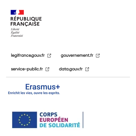
legifrance.gouv.fr
gouvernement.fr
service-public.fr
data.gouv.fr